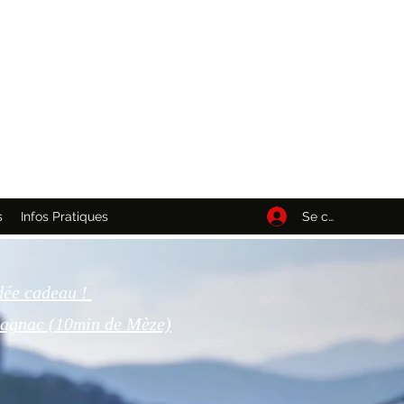
Se connecter
s
Infos Pratiques
dée cadeau !
tagnac (10min de Mèze)