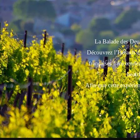
La Balade des Deuc
Découvrez l’Hérault da
françaises ! Au rende
beaux
Afin que cette expérie