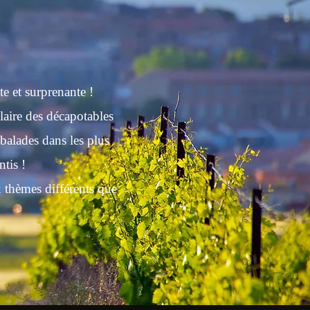
e et surprenante !
laire des décapotables
balades dans les plus
tis !
x thèmes différents que