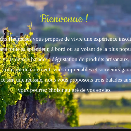
Bienvenue !
hs Heureuses vous propose de vivre une expérience insolit
ns toute sa splendeur, à bord ou au volant de la plus popu
z-vous de nos balades : dégustation de produits artisanaux, 
 coins du département, vues imprenables et souvenirs garan
nce soit une réussite, nous vous proposons trois balades au
vous pourrez choisir au gré de vos envies.