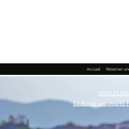
Accueil
Réserver un
INFO FLASH :
La Balade des Deuchs 