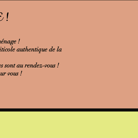
 !
ménage !
icole authentique de la
es sont au rendez-vous !
our vous !