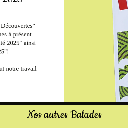
& Découvertes"
es à présent
té 2025" ainsi
25"!
t notre travail
Nos autres Balades