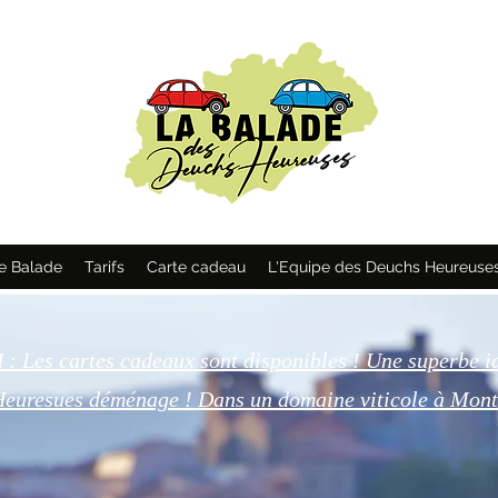
e Balade
Tarifs
Carte cadeau
L'Equipe des Deuchs Heureuse
 Les cartes cadeaux sont disponibles ! Une superbe i
Heuresues déménage ! Dans un domaine viticole à Mon